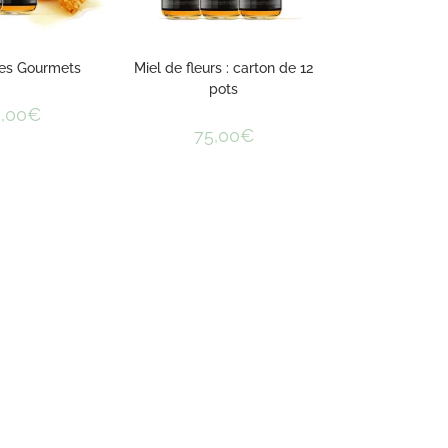
des Gourmets
Miel de fleurs : carton de 12
pots
,00
€
75,00
€