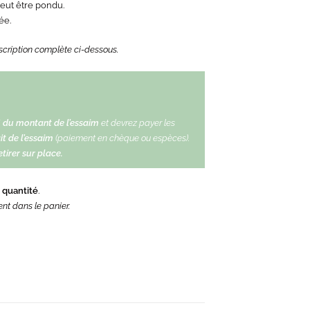
peut être pondu.
ée.
scription complète ci-dessous.
% du montant de l’essaim
et devrez payer les
it de l’essaim
(paiement en chèque ou espèces).
tirer sur place.
a quantité
.
nt dans le panier.