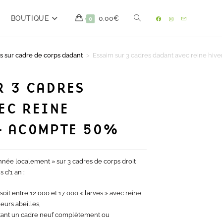
BOUTIQUE
0,00
€
0
s sur cadre de corps dadant
>
Essaim sur 3 cadres dadant avec reine hi
R 3 CADRES
EC REINE
– ACOMPTE 50%
nnée localement » sur 3 cadres de corps droit
 d’1 an :
soit entre 12 000 et 17 000 « larves » avec reine
eurs abeilles,
étant un cadre neuf complètement ou