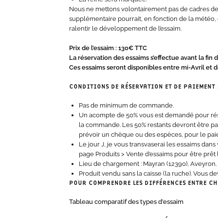
Nous ne mettons volontairement pas de cadres de r
supplémentaire pourrait, en fonction de la météo, 
ralentir le développement de l’essaim.
Prix de l’essaim : 130€ TTC
La réservation des essaims s’effectue avant la fin d
Ces essaims seront disponibles entre mi-Avril et d
CONDITIONS DE RÉSERVATION ET DE PAIEMENT 
Pas de minimum de commande.
Un acompte de 50% vous est demandé pour rése
la commande. Les 50% restants devront être pay
prévoir un chèque ou des espèces, pour le paie
Le jour J, je vous transvaserai les essaims dans
page Produits > Vente d’essaims pour être prêt l
Lieu de chargement : Mayran (12390), Aveyron. 
Produit vendu sans la caisse (la ruche). Vous de
POUR COMPRENDRE LES DIFFÉRENCES ENTRE CH
Tableau comparatif des types d’essaim