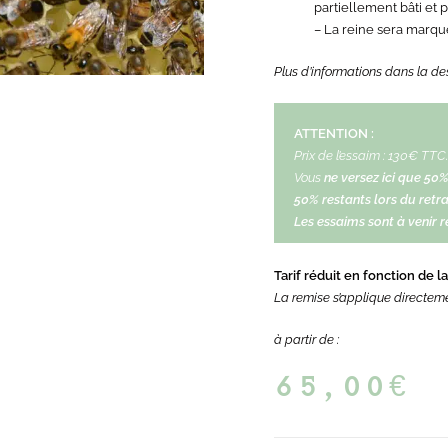
partiellement bâti et 
– La reine sera marqu
Plus d’informations dans la de
ATTENTION :
Prix de l’essaim : 130€ TTC.
Vous
ne versez ici que 50
50% restants lors du retra
Les essaims sont à venir re
Tarif réduit en fonction de l
La remise s’applique directeme
à partir de :
65,00
€