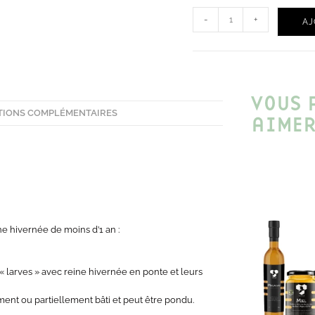
-
+
AJ
VOUS 
TIONS COMPLÉMENTAIRES
AIMER
ne hivernée de moins d’1 an :
 « larves » avec reine hivernée en ponte et leurs
ent ou partiellement bâti et peut être pondu.