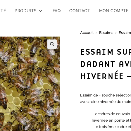
ITÉ
PRODUITS
FAQ
CONTACT
MON COMPTE
Accueil
>
Essaims
>
Essaim
ESSAIM SU
🔍
DADANT AV
HIVERNÉE 
Essaim de « souche sélectio
avec reine hivernée de moins
– 2 cadres de couvain 
hivernée en ponte et l
– le troisième cadre 