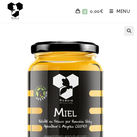
0,00
€
MENU
0
🔍