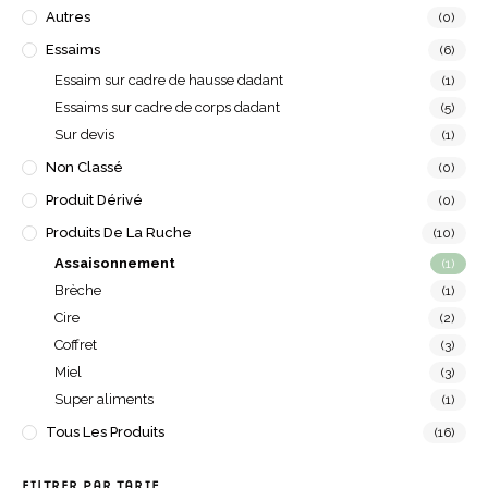
Autres
(0)
Essaims
(6)
Essaim sur cadre de hausse dadant
(1)
Essaims sur cadre de corps dadant
(5)
Sur devis
(1)
Non Classé
(0)
Produit Dérivé
(0)
Produits De La Ruche
(10)
Assaisonnement
(1)
Brèche
(1)
Cire
(2)
Coffret
(3)
Miel
(3)
Super aliments
(1)
Tous Les Produits
(16)
FILTRER PAR TARIF