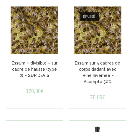
ÉPUISÉ
Essaim « divisible » sur
Essaim sur 5 cadres de
cadre de hausse (type
corps dadant avec
2) –
SUR DEVIS
reine hivernée –
Acompte 50%
120,00
€
75,00
€