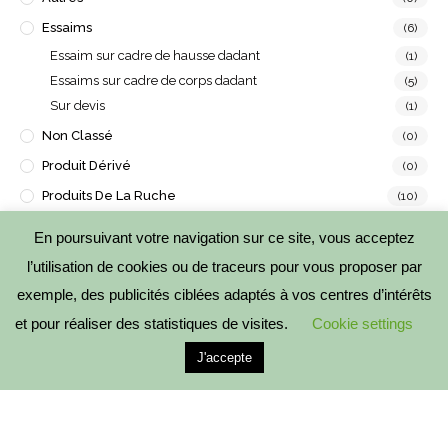
Essaims
(6)
Essaim sur cadre de hausse dadant
(1)
Essaims sur cadre de corps dadant
(5)
Sur devis
(1)
Non Classé
(0)
Produit Dérivé
(0)
Produits De La Ruche
(10)
Assaisonnement
(1)
En poursuivant votre navigation sur ce site, vous acceptez
Brèche
(1)
l’utilisation de cookies ou de traceurs pour vous proposer par
Cire
(2)
exemple, des publicités ciblées adaptés à vos centres d’intérêts
Coffret
(3)
et pour réaliser des statistiques de visites.
Cookie settings
Miel
(3)
Super aliments
(1)
J'accepte
Tous Les Produits
(16)
FILTRER PAR TARIF