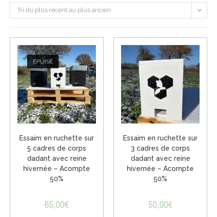
Tri du plus récent au plus ancien
ÉPUISÉ
Essaim en ruchette sur
Essaim en ruchette sur
5 cadres de corps
3 cadres de corps
dadant avec reine
dadant avec reine
hivernée – Acompte
hivernée – Acompte
50%
50%
65,00
€
50,00
€