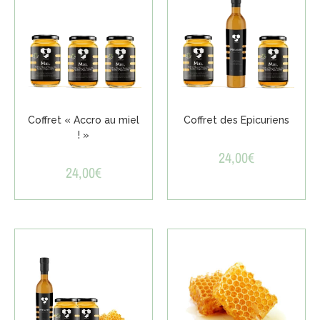
Coffret « Accro au miel
Coffret des Epicuriens
! »
24,00
€
24,00
€