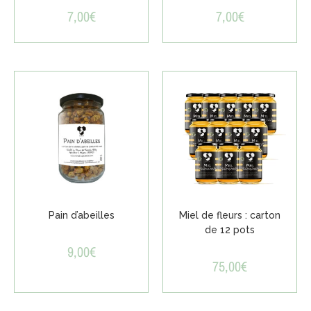
7,00
€
7,00
€
Pain d’abeilles
Miel de fleurs : carton
de 12 pots
9,00
€
75,00
€