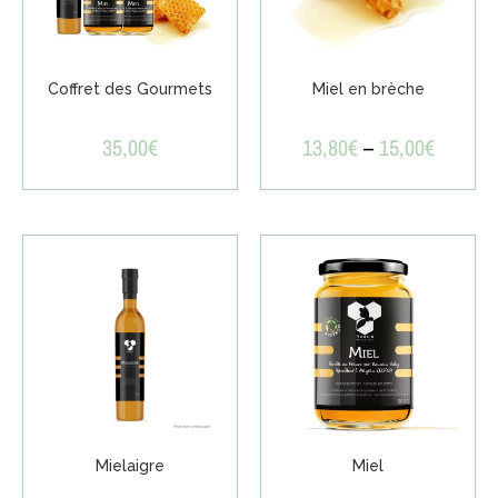
Coffret des Gourmets
Miel en brèche
35,00
€
13,80
€
–
15,00
€
Mielaigre
Miel