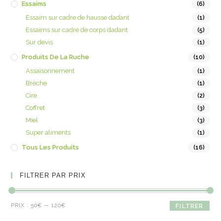
Essaims
(6)
Essaim sur cadre de hausse dadant
(1)
Essaims sur cadre de corps dadant
(5)
Sur devis
(1)
Produits De La Ruche
(10)
Assaisonnement
(1)
Brèche
(1)
Cire
(2)
Coffret
(3)
Miel
(3)
Super aliments
(1)
Tous Les Produits
(16)
FILTRER PAR PRIX
PRIX :
50€
—
120€
FILTRER