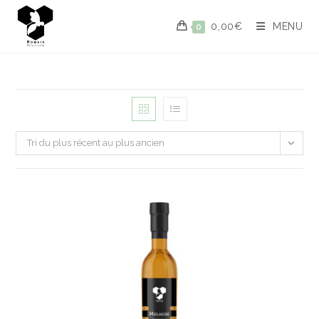
0,00
€
MENU
0
Tri du plus récent au plus ancien