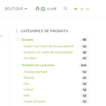
BOUTIQUE
0,00
€
0
CATÉGORIES DE PRODUITS
US
Essaims
(6)
Essaim sur cadre de hausse dadant
(1)
Essaims sur cadre de corps dadant
(5)
Sur devis
(1)
Produits De La Ruche
(10)
Assaisonnement
(1)
Brèche
(1)
Cire
(2)
Coffret
(3)
Miel
(3)
Super aliments
(1)