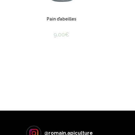
Pain d’abeilles
9,00
€
@
romain.apiculture