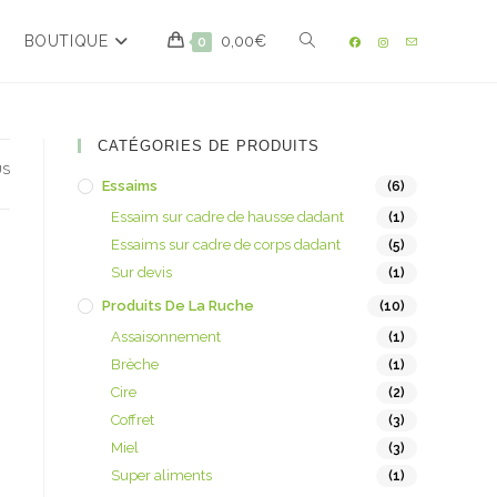
BOUTIQUE
0,00
€
0
CATÉGORIES DE PRODUITS
US
Essaims
(6)
Essaim sur cadre de hausse dadant
(1)
Essaims sur cadre de corps dadant
(5)
Sur devis
(1)
Produits De La Ruche
(10)
Assaisonnement
(1)
Brèche
(1)
Cire
(2)
Coffret
(3)
Miel
(3)
Super aliments
(1)