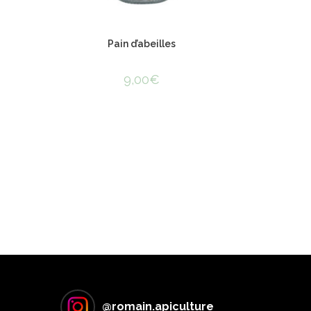
Pain d’abeilles
9,00
€
@
romain.apiculture