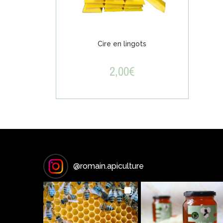
Cire en lingots
2,00
€
@
romain.apiculture