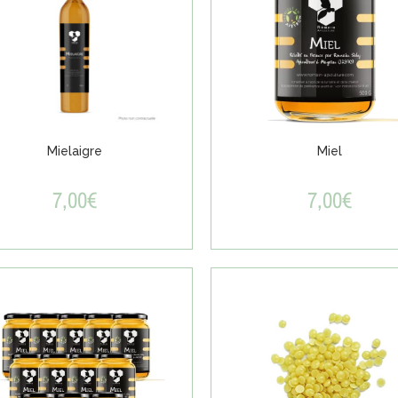
Mielaigre
Miel
7,00
€
7,00
€