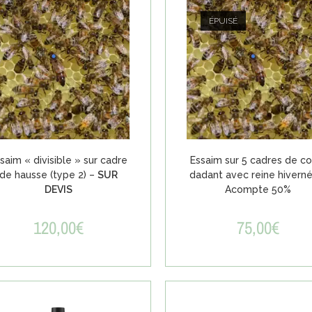
ÉPUISÉ
saim « divisible » sur cadre
Essaim sur 5 cadres de co
de hausse (type 2) –
SUR
dadant avec reine hivern
DEVIS
Acompte 50%
120,00
€
75,00
€