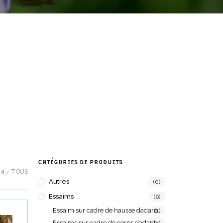
CATÉGORIES DE PRODUITS
24
TOUS
Autres
(0)
Essaims
(6)
Essaim sur cadre de hausse dadant
(1)
Essaims sur cadre de corps dadant