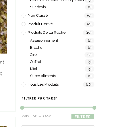
(5)
Sur devis
(1)
Non Classé
(0)
Produit Dérivé
(0)
Produits De La Ruche
(10)
Assaisonnement
(1)
Brèche
(1)
Cire
(2)
Coffret
ant
(3)
Miel
(3)
0%
Super aliments
(1)
Tous Les Produits
(16)
FILTRER PAR TARIF
PRIX :
0€
—
120€
FILTRER