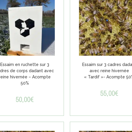
Essaim en ruchette sur 3
Essaim sur 3 cadres dad
dres de corps dadant avec
avec reine hivernée
reine hivernée – Acompte
« Tardif »- Acompte 5
50%
55,00
€
50,00
€