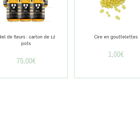
iel de fleurs : carton de 12
Cire en gouttelettes
pots
1,00
€
75,00
€