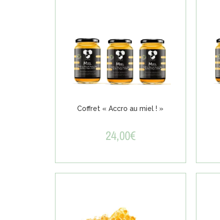
Coffret « Accro au miel ! »
24,00
€