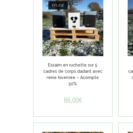
ÉPUISÉ
Essaim en ruchette sur 5
cadres de corps dadant avec
ca
reine hivernée – Acompte
50%
65,00
€